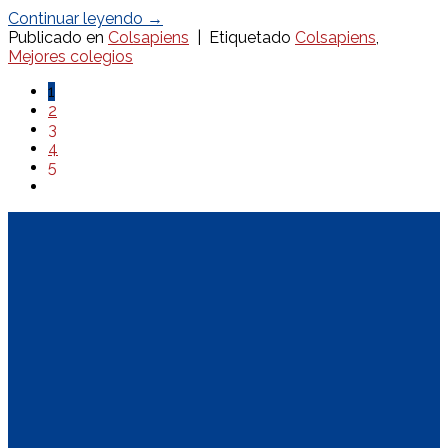
Continuar leyendo
→
Publicado en
Colsapiens
|
Etiquetado
Colsapiens
,
Mejores colegios
1
2
3
4
5