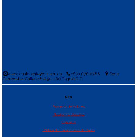
atencionalcliente@cni.edu.co
+601 676 0788
Sede
Campestre: Calle 218 # 50 - 60 Bogotá D.C
NES
Proyecto de Valores
Plataforma Docente
Contacto
Política de Tratamiento de Datos