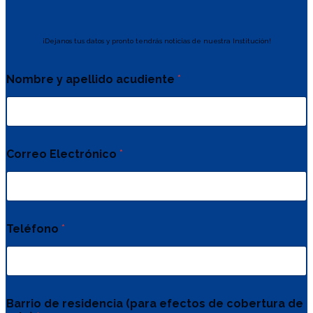
¡Dejanos tus datos y pronto tendrás noticias de nuestra Institución!
Nombre y apellido acudiente
*
Correo Electrónico
*
Teléfono
*
Barrio de residencia (para efectos de cobertura de