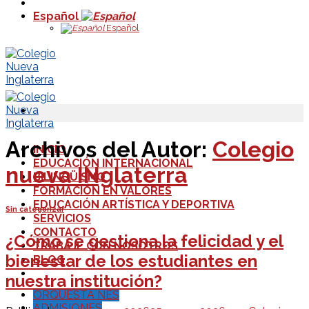
Español
Español
Archivos del Autor:
Colegio
INICIO
EDUCACIÓN INTERNACIONAL
nueva INglaterra
BILINGÜISMO
FORMACIÓN EN VALORES
EDUCACIÓN ARTÍSTICA Y DEPORTIVA
Sin categorizar
SERVICIOS
CONTACTO
¿Cómo se gestiona la felicidad y el
TRABAJE CON NOSOTROS
bienestar de los estudiantes en
BLOG
nuestra institución?
ORQUESTA NES
ADMISIONES