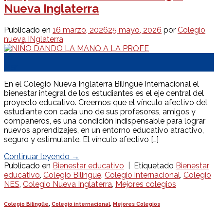
Nueva Inglaterra
Publicado en
16 marzo, 2026
25 mayo, 2026
por
Colegio
nueva INglaterra
16
Mar
En el Colegio Nueva Inglaterra Bilingüe Internacional el
bienestar integral de los estudiantes es el eje central del
proyecto educativo. Creemos que el vínculo afectivo del
estudiante con cada uno de sus profesores, amigos y
compañeros, es una condición indispensable para lograr
nuevos aprendizajes, en un entorno educativo atractivo,
seguro y estimulante. El vínculo afectivo […]
Continuar leyendo
→
Publicado en
Bienestar educativo
|
Etiquetado
Bienestar
educativo
,
Colegio Bilingüe
,
Colegio internacional
,
Colegio
NES
,
Colegio Nueva Inglaterra
,
Mejores colegios
Colegio Bilingüe
,
Colegio internacional
,
Mejores Colegios