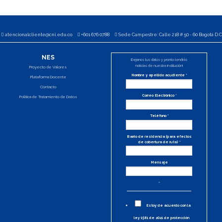
atencionalcliente@cni.edu.co
+601 676 0788
Sede Campestre: Calle 218 # 50 - 60 Bogotá D.C
NES
¡Dejanos tus datos y pronto tendrás
noticias de nuestra Institución!
Proyecto de Valores
Nombre y apellido acudiente
*
Plataforma Docente
Contacto
Correo Electrónico
*
Política de Tratamiento de Datos
Teléfono
*
Barrio de residencia (para efectos
de cobertura de ruta)
*
Mensaje
*
Estoy de acuerdo con la
ley 1581 de 2021 de protección