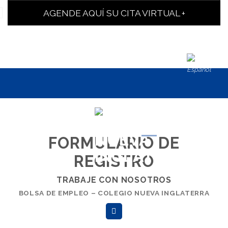
BIENVENIDO
AGENDE AQUÍ SU CITA VIRTUAL +
Agendamiento Digital
SGC
Colegio en linea
A LA FAMILIA
Plataforma Docentes
POLITICAS SST
Español
NES
EN EL COLEGIO NUEVA INGLATERRA CREEMOS EN EL
TALENTO, LA VOCACIÓN Y EL COMPROMISO CON LA
EDUCACIÓN.
FORMULARIO DE
REGISTRO
TRABAJE CON NOSOTROS
BOLSA DE EMPLEO – COLEGIO NUEVA INGLATERRA