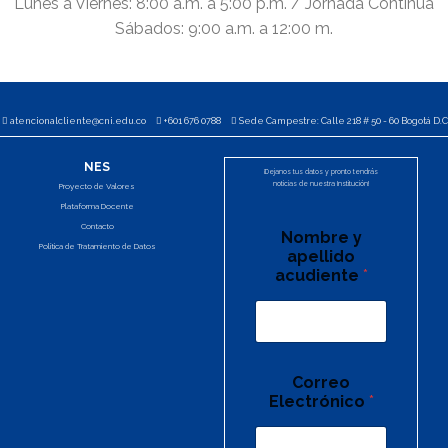
Lunes a Viernes: 8:00 a.m. a 5:00 p.m. / Jornada Contínua
Sábados: 9:00 a.m. a 12:00 m.
atencionalcliente@cni.edu.co
+601 676 0788
Sede Campestre: Calle 218 # 50 - 60 Bogotá D.C
NES
¡Dejanos tus datos y pronto tendrás
noticias de nuestra Institución!
Proyecto de Valores
Plataforma Docente
Contacto
Nombre y
Política de Tratamiento de Datos
apellido
acudiente
*
Correo
Electrónico
*