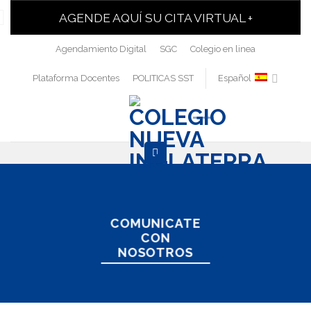
AGENDE AQUÍ SU CITA VIRTUAL +
Agendamiento Digital
SGC
Colegio en linea
Plataforma Docentes
POLITICAS SST
Español
COMUNICATE
CON
NOSOTROS