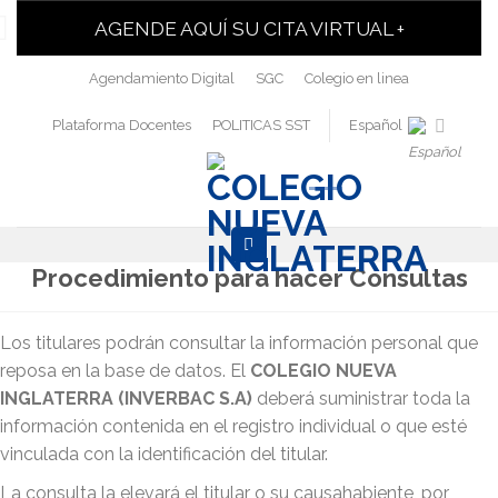
AGENDE AQUÍ SU CITA VIRTUAL +
Agendamiento Digital
SGC
Colegio en linea
Plataforma Docentes
POLITICAS SST
Español
Procedimiento para hacer Consultas
Los titulares podrán consultar la información personal que
reposa en la base de datos. El
COLEGIO NUEVA
INGLATERRA (INVERBAC S.A)
deberá suministrar toda la
información contenida en el registro individual o que esté
vinculada con la identificación del titular.
La consulta la elevará el titular o su causahabiente, por