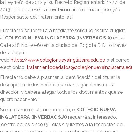
la Ley 1581 de 2012 y su Decreto Reglamentario 1377 de
2013, podrá presentar
reclamo
ante el Encargado y/o
Responsable del Tratamiento, así:
El reclamo se formulará mediante solicitud escrita dirigida
al
COLEGIO NUEVA INGLATERRA (INVERBAC S.A)
en la
Calle 218 No. 50-60 en la ciudad de Bogotá D.C., o través
de la página
web
https://www.colegionuevainglaterra.edu.co
o al correo
electrónico
tratamientodedatos@colegionuevainglaterra.ed
El reclamo deberá plasmar la identificación del titular, la
descripción de los hechos que dan lugar al mismo, la
dirección y deberá allegar todos los documentos que se
quiera hacer valer.
Si el reclamo resulta incompleto, el
COLEGIO NUEVA
INGLATERRA (INVERBAC S.A)
requerirá al interesado,
dentro de los cinco (5) días siguientes a la recepción del
mencionado reclamo, para que subsane las falencias