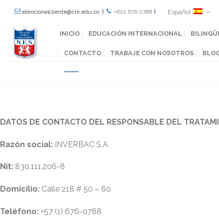
Español
atencionalcliente@cni.edu.co
Ι
+601 676 0788
Ι
INICIO
EDUCACIÓN INTERNACIONAL
BILINGÜ
CONTACTO
TRABAJE CON NOSOTROS
BLO
DATOS DE CONTACTO DEL RESPONSABLE DEL TRATAMI
Razón social:
INVERBAC S.A.
Nit:
830.111.206-8
Domicilio:
Calle 218 # 50 – 60
Teléfono:
+57 (1) 676-0788