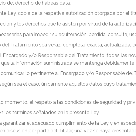
cicio del derecho de hábeas data.
nte Ley, copia de la respetiva autorización otorgada por el titu
ección y los derechos que le asisten por virtud de la autoriza
ecesarias para impedir su adulteración, perdida, consulta, u
do del Tratamiento sea veraz, completa, exacta, actualizada
al Encargado y/o Responsable del Tratamiento, todas las no
 que la información suministrada se mantenga debidamente 
e comunicar lo pertinente al Encargado y/o Responsable del 
según sea el caso, únicamente aquellos datos cuyo tratamie
 momento, el respeto a las condiciones de seguridad y privac
en los términos señalados en la presente Ley.
ra garantizar el adecuado cumplimiento de la Ley y en espec
discusión por parte del Titular, una vez se haya presentado 