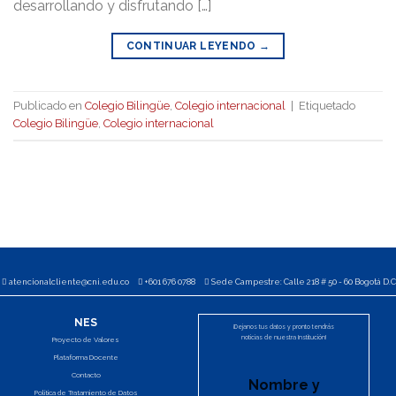
desarrollando y disfrutando […]
CONTINUAR LEYENDO
→
Publicado en
Colegio Bilingüe
,
Colegio internacional
|
Etiquetado
Colegio Bilingüe
,
Colegio internacional
atencionalcliente@cni.edu.co
+601 676 0788
Sede Campestre: Calle 218 # 50 - 60 Bogotá D.C
NES
¡Dejanos tus datos y pronto tendrás
noticias de nuestra Institución!
Proyecto de Valores
Plataforma Docente
Contacto
Nombre y
Política de Tratamiento de Datos