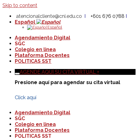
Skip to content
atencionalcliente@cni.edu.co
Ι
+601 676 0788
Ι
Español
Español
Agendamiento Digital
SGC
Colegio en linea
Plataforma Docentes
POLITICAS SST
AGENDE AQUÍ SU CITA VIRTUAL +
Presione aquí para agendar su cita virtual
Click aquí
Agendamiento Digital
SGC
Colegio en linea
Plataforma Docentes
POLITICAS SST