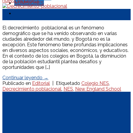
nueva INglaterra
ADMISIONES
20
Ago
El decrecimiento poblacional es un fenómeno
demográfico que se ha venido observando en varias
ciudades alrededor del mundo, y Bogotá no es la
excepción. Este fenómeno tiene profundas implicaciones
en diversos aspectos sociales, económicos, y educativos.
En el contexto de los colegios en Bogotá, la disminución
de la población estudiantil plantea desafíos y
oportunidades que […]
Continuar leyendo
→
Publicado en
Editorial
|
Etiquetado
Colegio NES
,
Decrecimiento poblacional
,
NES
,
New England School