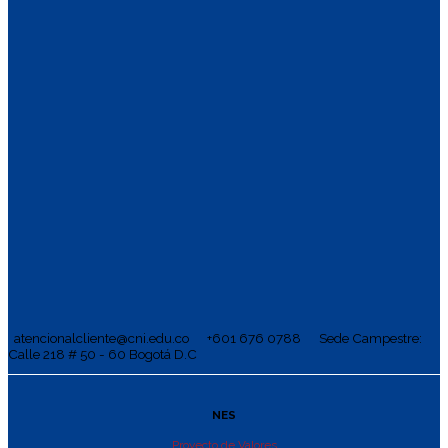
atencionalcliente@cni.edu.co
+601 676 0788
Sede Campestre:
Calle 218 # 50 - 60 Bogotá D.C
NES
Proyecto de Valores