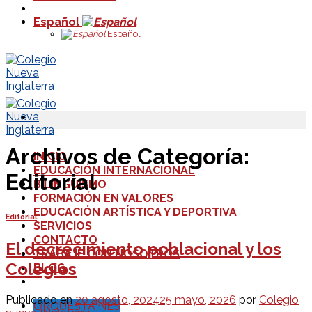
Español
Español
Archivos de Categoría:
INICIO
EDUCACIÓN INTERNACIONAL
Editorial
BILINGÜISMO
FORMACIÓN EN VALORES
EDUCACIÓN ARTÍSTICA Y DEPORTIVA
Editorial
SERVICIOS
CONTACTO
El decrecimiento poblacional y los
TRABAJE CON NOSOTROS
Colegios
BLOG
Publicado en
20 agosto, 2024
25 mayo, 2026
por
Colegio
ORQUESTA NES