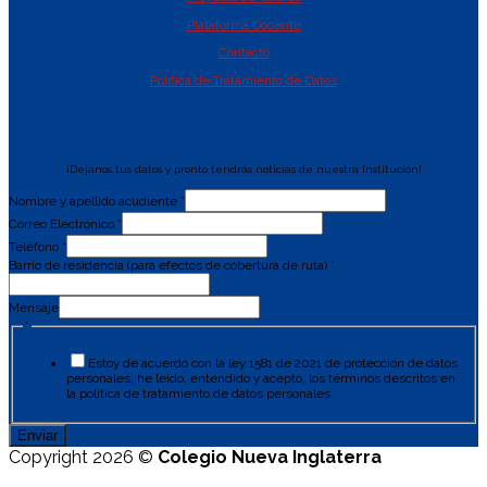
Plataforma Docente
Contacto
Política de Tratamiento de Datos
¡Dejanos tus datos y pronto tendrás noticias de nuestra Institución!
Nombre y apellido acudiente
*
Correo Electrónico
*
Teléfono
*
Barrio de residencia (para efectos de cobertura de ruta)
*
Mensaje
*
Estoy de acuerdo con la ley 1581 de 2021 de protección de datos
personales, he leído, entendido y acepto, los términos descritos en
la política de tratamiento de datos personales
Enviar
Copyright 2026 ©
Colegio Nueva Inglaterra