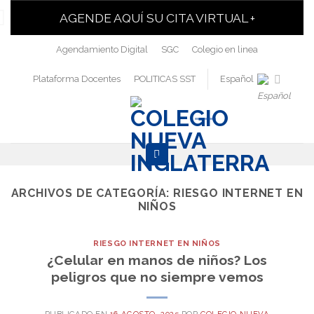
AGENDE AQUÍ SU CITA VIRTUAL +
Agendamiento Digital
SGC
Colegio en linea
Plataforma Docentes
POLITICAS SST
Español
ARCHIVOS DE CATEGORÍA:
RIESGO INTERNET EN
NIÑOS
RIESGO INTERNET EN NIÑOS
¿Celular en manos de niños? Los
peligros que no siempre vemos
PUBLICADO EN
16 AGOSTO, 2025
POR
COLEGIO NUEVA