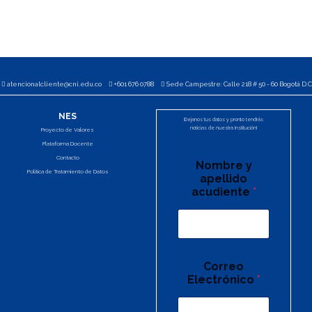
atencionalcliente@cni.edu.co
+601 676 0788
Sede Campestre: Calle 218 # 50 - 60 Bogotá D.C
NES
¡Dejanos tus datos y pronto tendrás
noticias de nuestra Institución!
Proyecto de Valores
Plataforma Docente
Contacto
Nombre y
Política de Tratamiento de Datos
apellido
acudiente
*
Correo
Electrónico
*