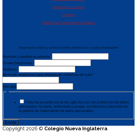
Plataforma Docente
Contacto
Política de Tratamiento de Datos
¡Dejanos tus datos y pronto tendrás noticias de nuestra Institución!
Nombre y apellido acudiente
*
Correo Electrónico
*
Teléfono
*
Barrio de residencia (para efectos de cobertura de ruta)
*
Mensaje
*
Estoy de acuerdo con la ley 1581 de 2021 de protección de datos
personales, he leído, entendido y acepto, los términos descritos en
la política de tratamiento de datos personales
Enviar
Copyright 2026 ©
Colegio Nueva Inglaterra