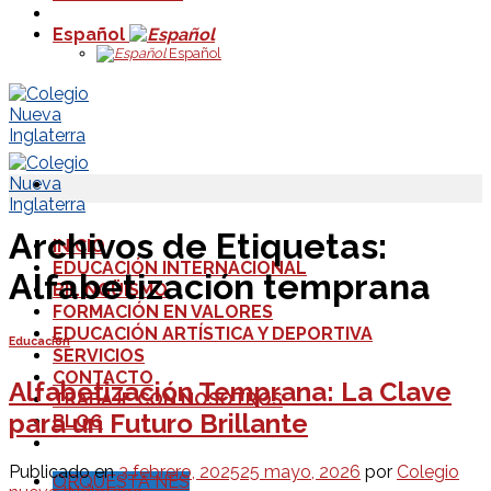
Español
Español
Archivos de Etiquetas:
INICIO
EDUCACIÓN INTERNACIONAL
Alfabetización temprana
BILINGÜISMO
FORMACIÓN EN VALORES
EDUCACIÓN ARTÍSTICA Y DEPORTIVA
Educación
SERVICIOS
CONTACTO
Alfabetización Temprana: La Clave
TRABAJE CON NOSOTROS
para un Futuro Brillante
BLOG
Publicado en
3 febrero, 2025
25 mayo, 2026
por
Colegio
ORQUESTA NES