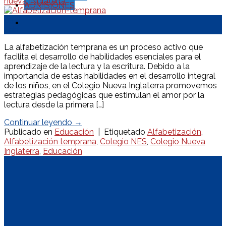
nueva INglaterra
ADMISIONES
03
Feb
La alfabetización temprana es un proceso activo que
facilita el desarrollo de habilidades esenciales para el
aprendizaje de la lectura y la escritura. Debido a la
importancia de estas habilidades en el desarrollo integral
de los niños, en el Colegio Nueva Inglaterra promovemos
estrategias pedagógicas que estimulan el amor por la
lectura desde la primera […]
Continuar leyendo
→
Publicado en
Educación
|
Etiquetado
Alfabetización
,
Alfabetización temprana
,
Colegio NES
,
Colegio Nueva
Inglaterra
,
Educación