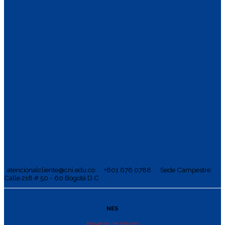
atencionalcliente@cni.edu.co
+601 676 0788
Sede Campestre:
Calle 218 # 50 - 60 Bogotá D.C
NES
Proyecto de Valores