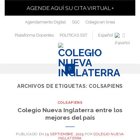
AGENDE AQUÍ SU CITA VIRTUAL +
Agendamiento Digital
SGC
Colegio en linea
Plataforma Docentes
POLITICAS SST
Español
ARCHIVOS DE ETIQUETAS:
COLSAPIENS
COLSAPIENS
Colegio Nueva Inglaterra entre los
mejores del país
PUBLICADO EN
15 SEPTIEMBRE, 2025
POR
COLEGIO NUEVA
INGLATERRA