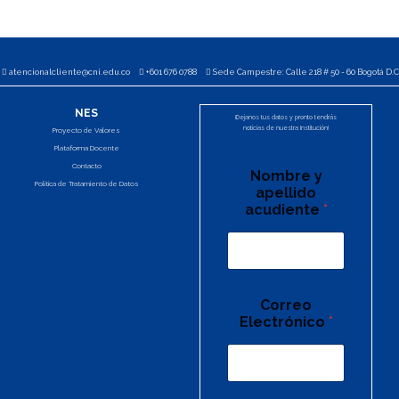
atencionalcliente@cni.edu.co
+601 676 0788
Sede Campestre: Calle 218 # 50 - 60 Bogotá D.C
NES
¡Dejanos tus datos y pronto tendrás
noticias de nuestra Institución!
Proyecto de Valores
Plataforma Docente
Contacto
Nombre y
Política de Tratamiento de Datos
apellido
acudiente
*
Correo
Electrónico
*