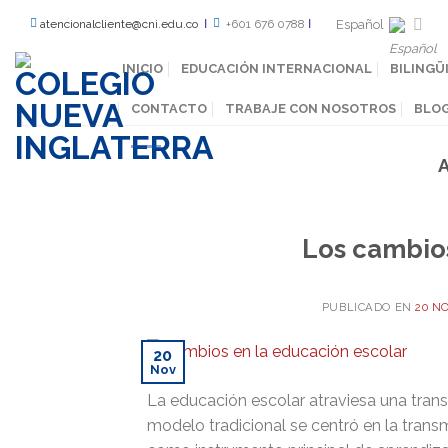
Español
atencionalcliente@cni.edu.co
Ι
+601 676 0788
Ι
INICIO
EDUCACIÓN INTERNACIONAL
BILINGÜ
CONTACTO
TRABAJE CON NOSOTROS
BLO
Los cambios
PUBLICADO EN
20 N
20
Nov
La educación escolar atraviesa una tra
modelo tradicional se centró en la transm