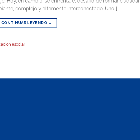
je. Hoy, en cambio, se enfrenta el desafío de formar ciudada
nte, complejo y altamente interconectado. Uno […]
CONTINUAR LEYENDO
→
acion escolar