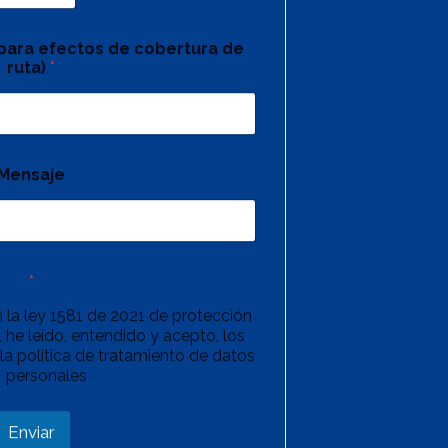
(para efectos de cobertura de
ruta)
*
Mensaje
*
 la ley 1581 de 2021 de protección
 he leído, entendido y acepto, los
la política de tratamiento de datos
personales
Enviar