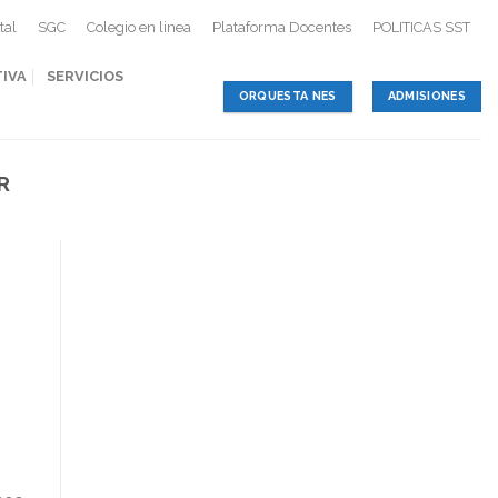
tal
SGC
Colegio en linea
Plataforma Docentes
POLITICAS SST
TIVA
SERVICIOS
ORQUESTA NES
ADMISIONES
R