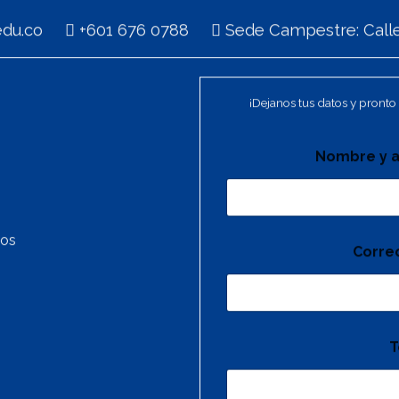
i.edu.co
+601 676 0788
Sede Campestre: Calle
¡Dejanos tus datos y pronto 
Nombre y a
tos
Corre
T