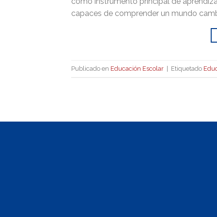
como instrumento principal de aprendiza
capaces de comprender un mundo cambia
Publicado en
Educación Escolar
|
Etiquetado
Educ