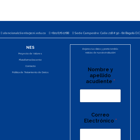
atencionalcliente@cni.edu.co
+601 676 0788
Sede Campestre: Calle 218 # 50 - 60 Bogotá D.C
NES
¡Dejanos tus datos y pronto tendrás
noticias de nuestra Institución!
Proyecto de Valores
Plataforma Docente
Contacto
Nombre y
Política de Tratamiento de Datos
apellido
acudiente
*
Correo
Electrónico
*