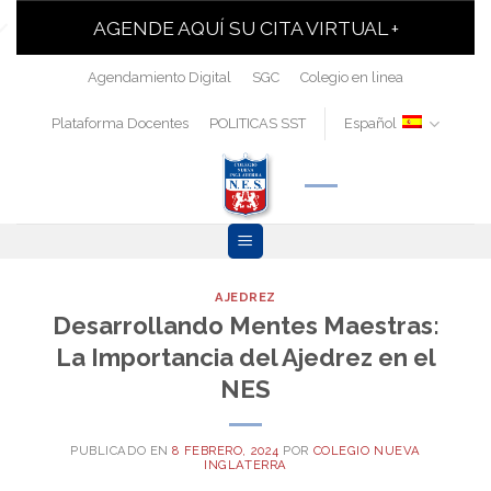
AGENDE AQUÍ SU CITA VIRTUAL +
Agendamiento Digital
SGC
Colegio en linea
Plataforma Docentes
POLITICAS SST
Español
AJEDREZ
Desarrollando Mentes Maestras:
La Importancia del Ajedrez en el
NES
PUBLICADO EN
8 FEBRERO, 2024
POR
COLEGIO NUEVA
INGLATERRA