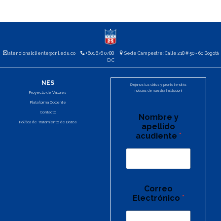
atencionalcliente@cni.edu.co
+601 676 0788
Sede Campestre: Calle 218 # 50 - 60 Bogotá
D.C
NES
¡Dejanos tus datos y pronto tendrás
noticias de nuestra Institución!
Proyecto de Valores
Plataforma Docente
Contacto
Nombre y
Política de Tratamiento de Datos
apellido
acudiente
*
Correo
Electrónico
*