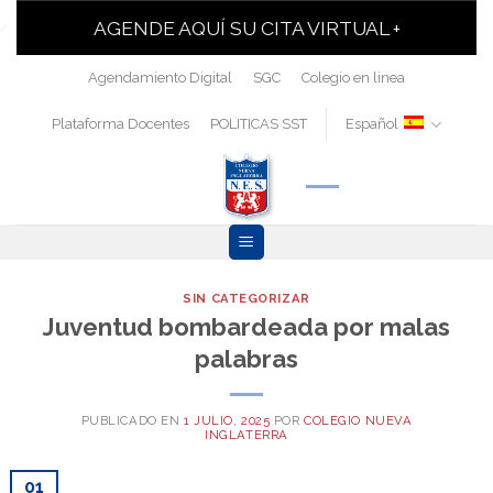
AGENDE AQUÍ SU CITA VIRTUAL +
Agendamiento Digital
SGC
Colegio en linea
Plataforma Docentes
POLITICAS SST
Español
SIN CATEGORIZAR
Juventud bombardeada por malas
palabras
PUBLICADO EN
1 JULIO, 2025
POR
COLEGIO NUEVA
INGLATERRA
01