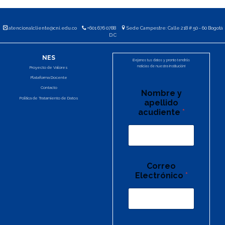
atencionalcliente@cni.edu.co
+601 676 0788
Sede Campestre: Calle 218 # 50 - 60 Bogotá
D.C
NES
¡Dejanos tus datos y pronto tendrás
noticias de nuestra Institución!
Proyecto de Valores
Plataforma Docente
Contacto
Nombre y
Política de Tratamiento de Datos
apellido
acudiente
*
Correo
Electrónico
*