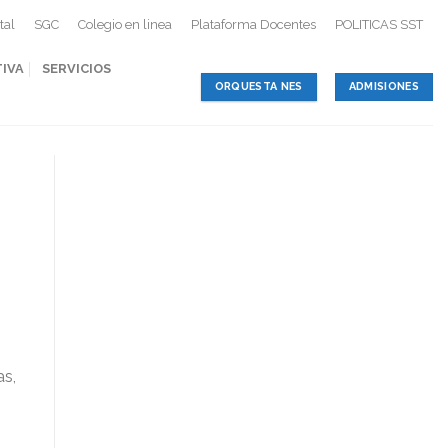
tal
SGC
Colegio en linea
Plataforma Docentes
POLITICAS SST
TIVA
SERVICIOS
ORQUESTA NES
ADMISIONES
as,