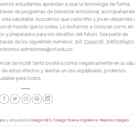
stros estudiantes aprendan a usar la tecnología de forma
 A través de programas de bienestar emocional, acompañamie
vida saludable, buscamos que cada niño y joven desarrolle 
y con el mundo que lo rodea. Lo invitamos a conocer cómo en 
os y preparados para los desafíos del futuro. Sea parte de
ravés de los siguientes números: 316 3349036, 3186526950,
lectrónico admisiones@cni.edu.co
encial de incidir tanto positiva como negativamente en la sal
s de estos efectos y alentar un uso equilibrado, podemos
ludable para todos.
gios
y etiquetada
Colegio NES
,
Colegio Nueva Inglaterra
,
Mejores colegios
.