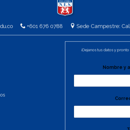
.edu.co
+601 676 0788
Sede Campestre: Call
¡Dejanos tus datos y pronto 
Nombre y a
tos
Corre
T