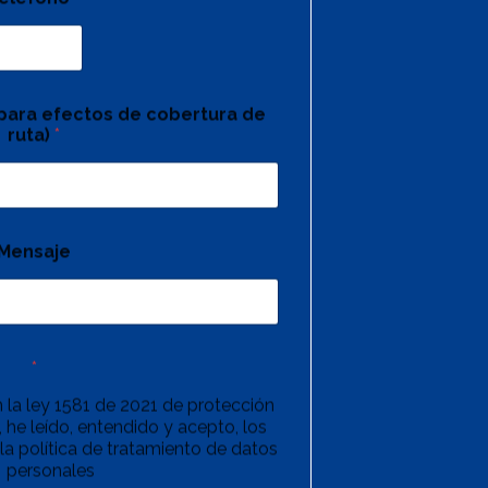
(para efectos de cobertura de
ruta)
*
Mensaje
*
 la ley 1581 de 2021 de protección
 he leído, entendido y acepto, los
la política de tratamiento de datos
personales