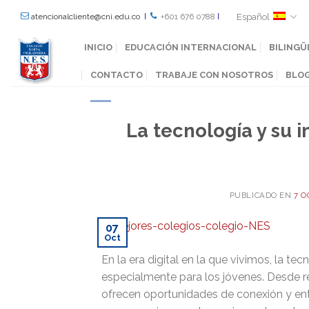
Español
atencionalcliente@cni.edu.co
Ι
+601 676 0788
Ι
INICIO
EDUCACIÓN INTERNACIONAL
BILINGÜ
CONTACTO
TRABAJE CON NOSOTROS
BLO
La tecnología y su 
PUBLICADO EN
7 O
07
Oct
En la era digital en la que vivimos, la te
especialmente para los jóvenes. Desde re
ofrecen oportunidades de conexión y ent