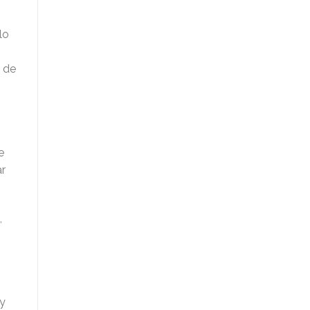
lo
 de
e
ar
,
 y