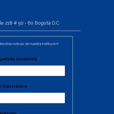
e 218 # 50 - 60 Bogotá D.C
tendrás noticias de nuestra Institución!
pellido acudiente
*
o Electrónico
*
eléfono
*