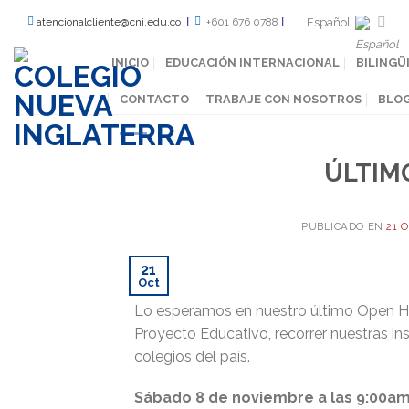
Español
atencionalcliente@cni.edu.co
Ι
+601 676 0788
Ι
INICIO
EDUCACIÓN INTERNACIONAL
BILINGÜ
CONTACTO
TRABAJE CON NOSOTROS
BLO
ÚLTIM
PUBLICADO EN
21 
21
Oct
Lo esperamos en nuestro último Open Ho
Proyecto Educativo, recorrer nuestras i
colegios del país.
Sábado 8 de noviembre a las 9:00a