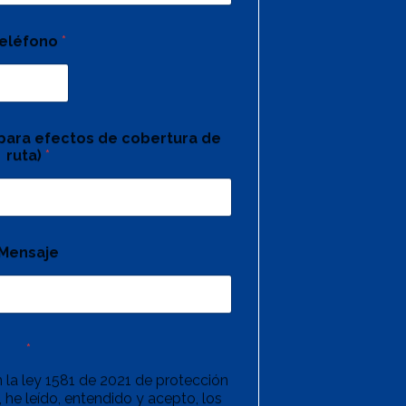
eléfono
*
(para efectos de cobertura de
ruta)
*
Mensaje
*
 la ley 1581 de 2021 de protección
 he leído, entendido y acepto, los