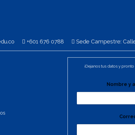
i.edu.co
+601 676 0788
Sede Campestre: Calle
¡Dejanos tus datos y pronto 
Nombre y a
tos
Corre