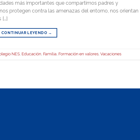
ilidades más importantes que compartimos padres y
 nos protegen contra las amenazas del entorno, nos orientan
 […]
CONTINUAR LEYENDO
→
olegio NES
,
Educación
,
Familia
,
Formación en valores
,
Vacaciones