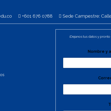
i.edu.co
+601 676 0788
Sede Campestre: Calle
¡Dejanos tus datos y pronto 
Nombre y a
tos
Corre
T