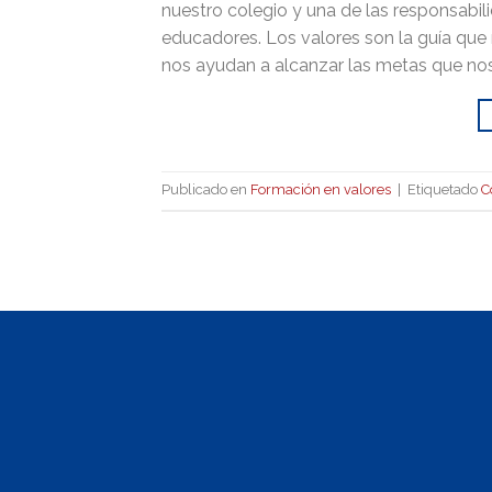
nuestro colegio y una de las responsab
educadores. Los valores son la guía que
nos ayudan a alcanzar las metas que nos
Publicado en
Formación en valores
|
Etiquetado
C