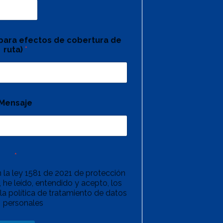
(para efectos de cobertura de
ruta)
*
Mensaje
*
 la ley 1581 de 2021 de protección
 he leído, entendido y acepto, los
la política de tratamiento de datos
personales