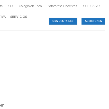
tal
SGC
Colegio en linea
Plataforma Docentes
POLITICAS SST
TIVA
SERVICIOS
ORQUESTA NES
ADMISIONES
 en