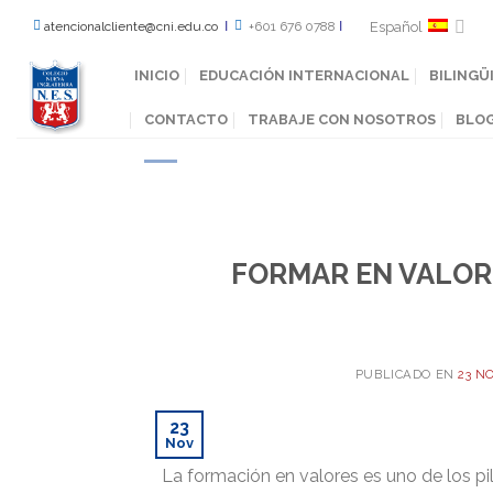
Español
atencionalcliente@cni.edu.co
Ι
+601 676 0788
Ι
INICIO
EDUCACIÓN INTERNACIONAL
BILINGÜ
CONTACTO
TRABAJE CON NOSOTROS
BLO
FORMAR EN VALORE
PUBLICADO EN
23 N
23
Nov
La formación en valores es uno de los p