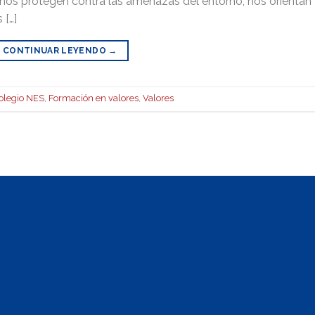
 nos protegen contra las amenazas del entorno, nos orientan
 […]
CONTINUAR LEYENDO
→
olegio NES
,
Formación en valores
,
Valores