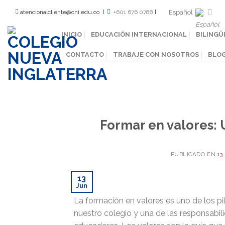
Español
atencionalcliente@cni.edu.co
Ι
+601 676 0788
Ι
INICIO
EDUCACIÓN INTERNACIONAL
BILINGÜ
CONTACTO
TRABAJE CON NOSOTROS
BLO
Formar en valores: U
PUBLICADO EN
13
13
Jun
La formación en valores es uno de los p
nuestro colegio y una de las responsab