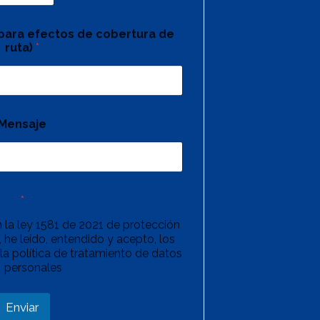
(para efectos de cobertura de
ruta)
*
Mensaje
*
 la ley 1581 de 2021 de protección
 he leído, entendido y acepto, los
la política de tratamiento de datos
personales
Enviar