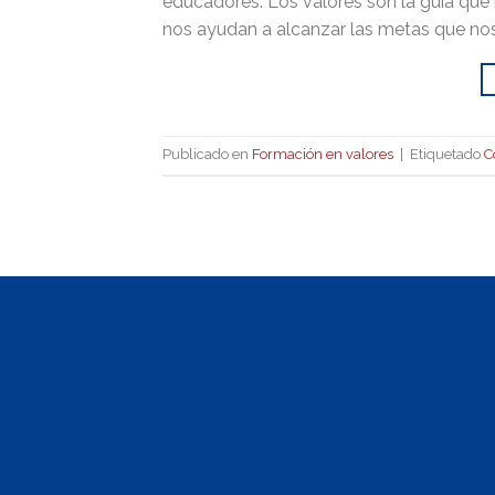
educadores. Los valores son la guía que
nos ayudan a alcanzar las metas que nos
Publicado en
Formación en valores
|
Etiquetado
C