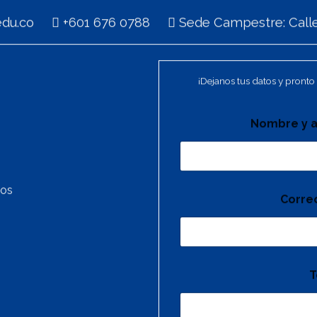
i.edu.co
+601 676 0788
Sede Campestre: Calle
¡Dejanos tus datos y pronto 
Nombre y a
tos
Corre
T